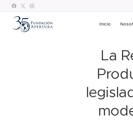
Inicio
Noso
La R
Produ
legisl
moder