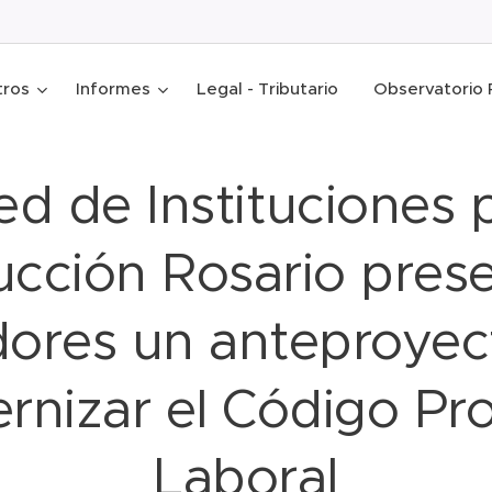
tros
Informes
Legal - Tributario
Observatorio 
ed de Instituciones p
cción Rosario pres
adores un anteproyec
nizar el Código Pr
Laboral