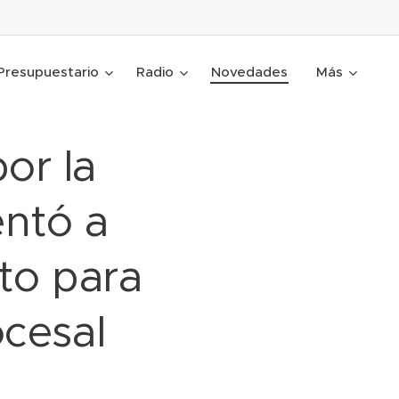
Presupuestario
Radio
Novedades
Más
or la
entó a
to para
ocesal