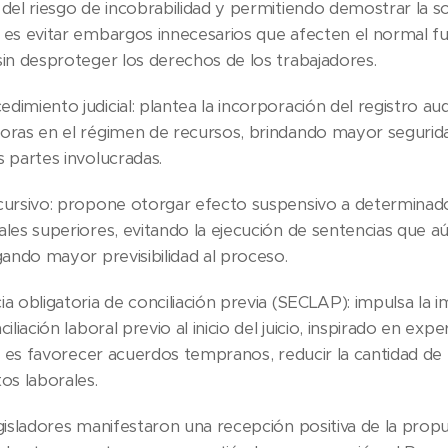
 del riesgo de incobrabilidad y permitiendo demostrar la s
o es evitar embargos innecesarios que afecten el normal f
 sin desproteger los derechos de los trabajadores.
dimiento judicial: plantea la incorporación del registro aud
joras en el régimen de recursos, brindando mayor seguridad
s partes involucradas.
recursivo: propone otorgar efecto suspensivo a determinad
nales superiores, evitando la ejecución de sentencias que 
rgando mayor previsibilidad al proceso.
cia obligatoria de conciliación previa (SECLAP): impulsa la
ciliación laboral previo al inicio del juicio, inspirado en exp
ad es favorecer acuerdos tempranos, reducir la cantidad de lit
tos laborales.
egisladores manifestaron una recepción positiva de la propu