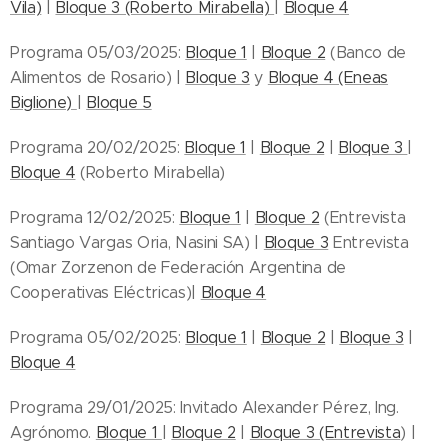
Vila)
|
Bloque 3 (Roberto Mirabella)
|
Bloque 4
Programa 05/03/2025:
Bloque 1
|
Bloque 2
(Banco de
Alimentos de Rosario) |
Bloque 3
y
Bloque 4 (Eneas
Biglione)
|
Bloque 5
Programa 20/02/2025:
Bloque 1
|
Bloque 2
|
Bloque 3
|
Bloque 4
(Roberto Mirabella)
Programa 12/02/2025:
Bloque 1
|
Bloque 2
(Entrevista
Santiago Vargas Oria, Nasini SA) |
Bloque 3
Entrevista
(Omar Zorzenon de Federación Argentina de
Cooperativas Eléctricas)|
Bloque 4
Programa 05/02/2025:
Bloque 1
|
Bloque 2
|
Bloque 3
|
Bloque 4
Programa 29/01/2025: Invitado Alexander Pérez, Ing.
Agrónomo.
Bloque 1
|
Bloque 2
|
Bloque 3 (Entrevista
) |