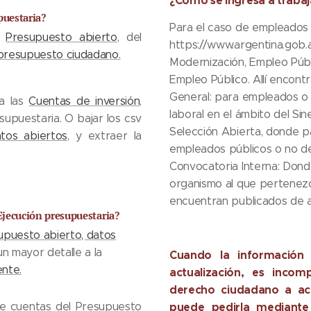
¿Cómo se ingresa a trabaj
puestaria?
Para el caso de empleados 
e
Presupuesto abierto
, del
https://www.argentina.gob.a
presupuesto ciudadano.
Modernización, Empleo Púb
Empleo Público. Allí encont
General: para empleados o
 a las
Cuentas de inversión
,
laboral en el ámbito del Si
supuestaria. O bajar los csv
Selección Abierta, donde pa
tos abiertos
, y extraer la
empleados públicos o no de
Convocatoria Interna: Donde 
organismo al que pertenezca
encuentran publicados de 
Ejecución presupuestaria?
upuesto abierto, datos
un mayor detalle a la
Cuando la información p
ente.
actualización, es inco
derecho ciudadano a ac
de cuentas del Presupuesto
puede pedirla mediante